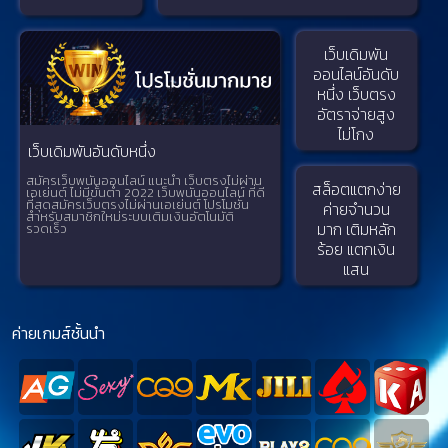
เว็บเดิมพัน
ออนไลน์อันดับ
หนึ่ง เว็บตรง
อัตราจ่ายสูง
ไม่โกง
เว็บเดิมพันอันดับหนึ่ง
สมัครเว็บพนันออนไลน์ แนะนำ เว็บตรงไม่ผ่าน
สล็อตแตกง่าย
เอเย่นต์ ไม่มีขั้นต่ำ 2022 เว็บพนันออนไลน์ ที่ดี
ที่สุดสมัครเว็บตรงไม่ผ่านเอเย่นต์ โปรโมชั่น
ค่ายจำนวน
สำหรับสมาชิกใหม่ระบบเติมเงินอัตโนมัติ
มาก เติมหลัก
รวดเร็ว
ร้อย แตกเงิน
แสน
ค่ายเกมส์ชั้นนำ